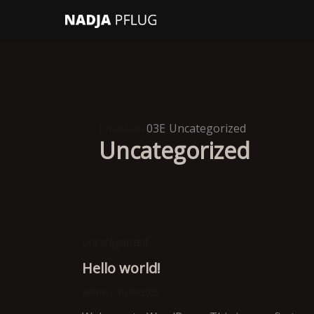
Перейти
к
содержимому
Главная
Uncategorized
Uncategorized
Uncategorized
Hello world!
admin
/
10.09.2025