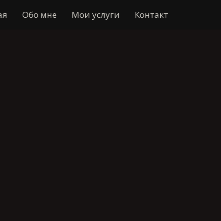
ая
Обо мне​
Мои услуги​
Контакт